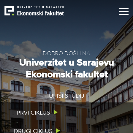
Skip
to
main
content
DOBRO DOŠLI NA
Univerzitet u Sarajevu
Ekonomski fakultet
UPIŠI STUDIJ
PRVI CIKLUS
DRUGI CIKLUS