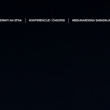
DIRATI NA EFSA
KONFERENCIJE I ČASOPISI
MEĐUNARODNA SARADNJ