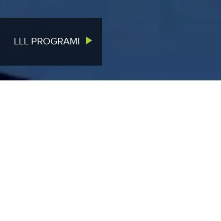
LLL PROGRAMI
VIJESTI
VIŠE
Javni oglas za prijem u radni odnos
nenastavnog osoblja
02.07.2026.
Otvoren poziv za CEFTA Research
Award 2026
22.06.2026.