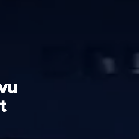
evu
t