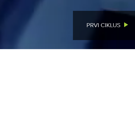
PRVI CIKLUS
IZDVOJENO
VIŠE