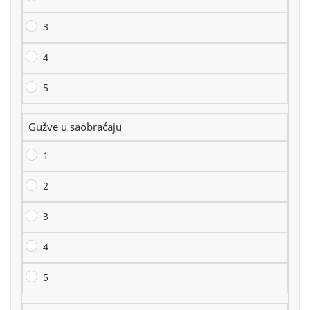
3
4
5
Gužve u saobraćaju
1
2
3
4
5