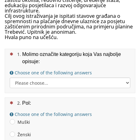
zaštitu okoliša, redovno čišćenje, uređenje staza,
edukaciju posjetilaca i razvoj odgovarajuće
infrastrukture.
Cilj ovog istraživanja je ispitati stavove građana o
spremnosti na plaćanje dnevne ulaznice za posjetu
zaštićenim prirodnim područjima, na primjer
u
planine
Trebević. Upitnik je anoniman
.
Hvala puno na učešću.
(This question is mandatory)
Molimo označite kategoriju koja Vas najbolje
opisuje:
Choose one of the following answers
Other:
(This question is mandatory)
Pol:
Choose one of the following answers
Muški
Ženski