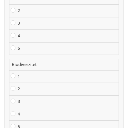
2
3
4
5
Biodiverzitet
1
2
3
4
5