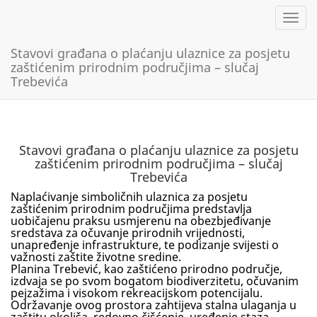
Toggl
Stavovi građana o plaćanju ulaznice za posjetu
zaštićenim prirodnim područjima – slučaj
Trebevića
Stavovi građana o plaćanju ulaznice za posjetu
zaštićenim prirodnim područjima – slučaj
Trebevića
Naplaćivanje simboličnih ulaznica za posjetu
zaštićenim prirodnim područjima predstavlja
uobičajenu praksu usmjerenu na obezbjeđivanje
sredstava za očuvanje prirodnih vrijednosti,
unapređenje infrastrukture, te podizanje svijesti o
važnosti zaštite životne sredine.
Planina Trebević, kao zaštićeno prirodno područje,
izdvaja se po svom bogatom biodiverzitetu, očuvanim
pejzažima i visokom rekreacijskom potencijalu.
Održavanje ovog prostora zahtijeva stalna ulaganja u