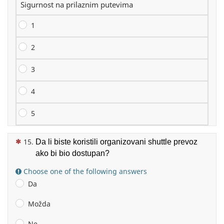
Sigurnost na prilaznim putevima
1
2
3
4
5
(This question is mandatory)
Da li biste koristili organizovani shuttle prevoz
ako bi bio dostupan?
Choose one of the following answers
Da
Možda
Ne