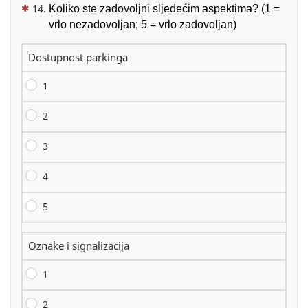
(This question is mandatory)
Koliko ste zadovoljni sljedećim aspektima? (1 =
vrlo nezadovoljan; 5 = vrlo zadovoljan)
Dostupnost parkinga
1
2
3
4
5
Oznake i signalizacija
1
2