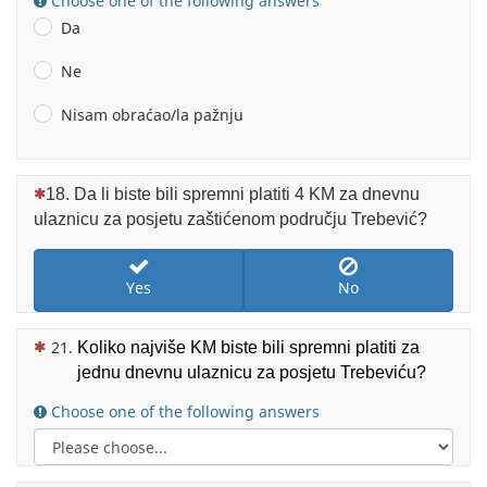
Choose one of the following answers
Da
Ne
Nisam obraćao/la pažnju
(This question is mandatory)
18. Da li biste bili spremni platiti 4 KM
za
dnevnu
ulaznicu za posjetu zaštićenom području Trebević?
Yes
No
(This question is mandatory)
Koliko najviše KM biste bili spremni platiti za
jednu dnevnu ulaznicu za posjetu Trebeviću?
Choose one of the following answers