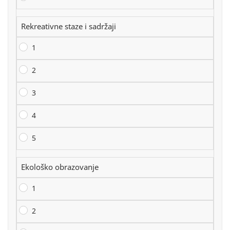
Rekreativne staze i sadržaji
1
2
3
4
5
Ekološko obrazovanje
1
2