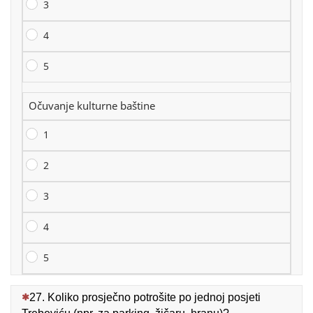
3
4
5
Očuvanje kulturne baštine
1
2
3
4
5
(This question is mandatory)
27. Koliko prosječno potrošite po jednoj posjeti