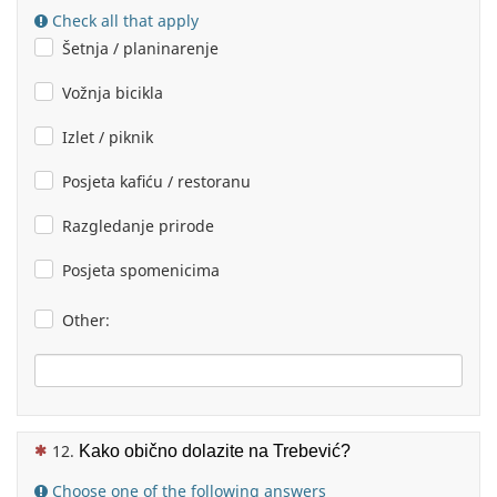
Check all that apply
Šetnja / planinarenje
Vožnja bicikla
Izlet / piknik
Posjeta kafiću / restoranu
Razgledanje prirode
Posjeta spomenicima
Other:
(This question is mandatory)
Kako obično dolazite na Trebević?
Choose one of the following answers