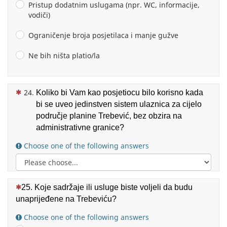
Pristup dodatnim uslugama (npr. WC, informacije,
vodiči)
Ograničenje broja posjetilaca i manje gužve
Ne bih ništa platio/la
(This question is mandatory)
Koliko bi Vam kao posjetiocu bilo korisno kada
bi se uveo jedinstven sistem ulaznica za cijelo
područje planine Trebević, bez obzira na
administrativne granice?
Choose one of the following answers
(This question is mandatory)
25. Koje sadržaje ili usluge biste voljeli da budu
unaprijeđene
na Trebeviću
?
Choose one of the following answers