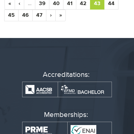
«
‹
…
39
40
41
42
43
44
45
46
47
›
»
Accreditations:
Memberships: