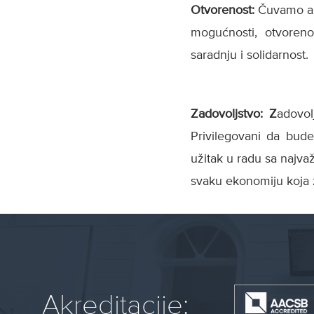
Otvorenost:
Čuvamo ak
mogućnosti, otvorenom
saradnju i solidarnost.
Zadovoljstvo: Z
adovol
Privilegovani da bude
užitak u radu sa najva
svaku ekonomiju koja ž
Akreditacije: