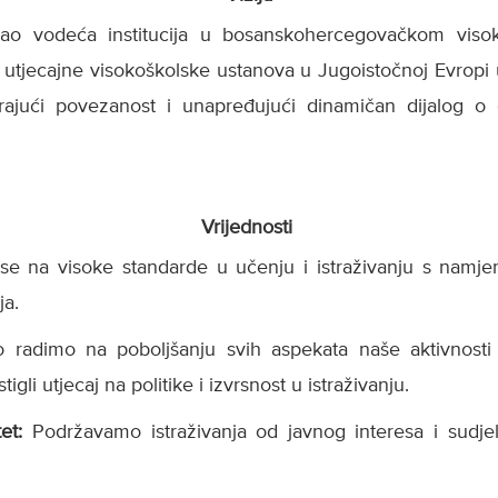
kao vodeća institucija u bosanskohercegovačkom viso
iju utjecajne visokoškolske ustanova u Jugoistočnoj Evropi
rajući povezanost i unapređujući dinamičan dijalog o
Vrijednosti
se na visoke standarde u učenju i istraživanju s namje
ja.
o radimo na poboljšanju svih aspekata naše aktivnosti
gli utjecaj na politike i izvrsnost u istraživanju.
tet:
Podržavamo istraživanja od javnog interesa i sud