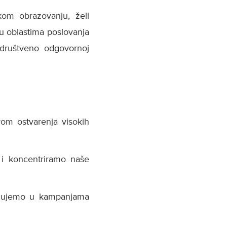
kom obrazovanju, želi
 u oblastima poslovanja
 društveno odgovornoj
rom ostvarenja visokih
 i koncentriramo naše
jelujemo u kampanjama