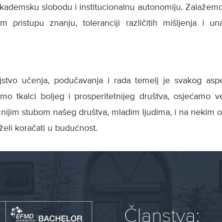
ademsku slobodu i institucionalnu autonomiju. Zalažemo
 pristupu znanju, toleranciji različitih mišljenja i un
jstvo učenja, podučavanja i rada temelj je svakog asp
mo tkalci boljeg i prosperitetnijeg društva, osjećamo ve
žnijim stubom našeg društva, mladim ljudima, i na nekim od
eli koračati u budućnost.
Članstva: