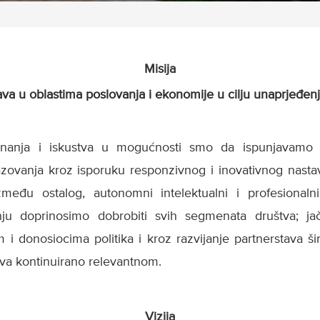
Misija
tava u oblastima poslovanja i ekonomije u cilju unaprjeđen
znanja i iskustva u mogućnosti smo da ispunjavamo s
azovanja kroz isporuku responzivnog i inovativnog nast
zmeđu ostalog, autonomni intelektualni i profesionaln
vanju doprinosimo dobrobiti svih segmenata društva; j
i donosiocima politika i kroz razvijanje partnerstava š
tava kontinuirano relevantnom.
Vizija