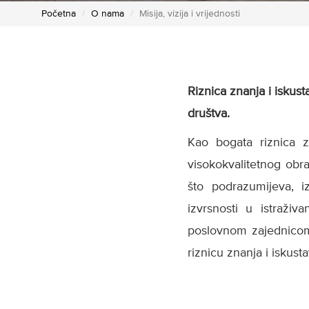
Početna
O nama
Misija, vizija i vrijednosti
Riznica znanja i iskus
društva.
Kao bogata riznica 
visokokvalitetnog obr
što podrazumijeva, i
izvrsnosti u istraži
poslovnom zajednicom 
riznicu znanja i iskus