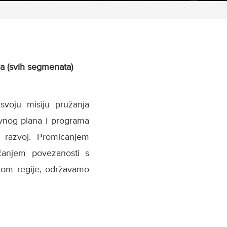
ja (svih segmenata)
voju misiju pružanja
avnog plana i programa
i razvoj. Promicanjem
ačanjem povezanosti s
irom regije, održavamo