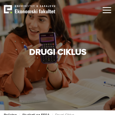
Skip
to
main
content
DRUGI CIKLUS