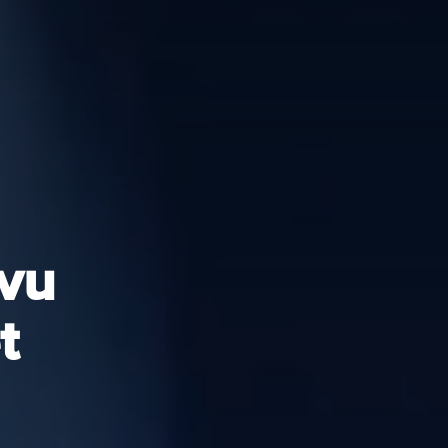
evu
t