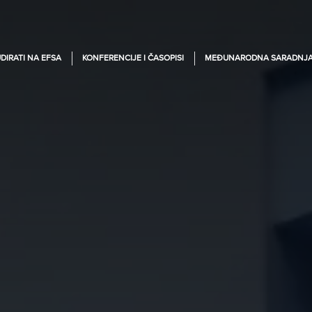
DIRATI NA EFSA
KONFERENCIJE I ČASOPISI
MEĐUNARODNA SARADNJ