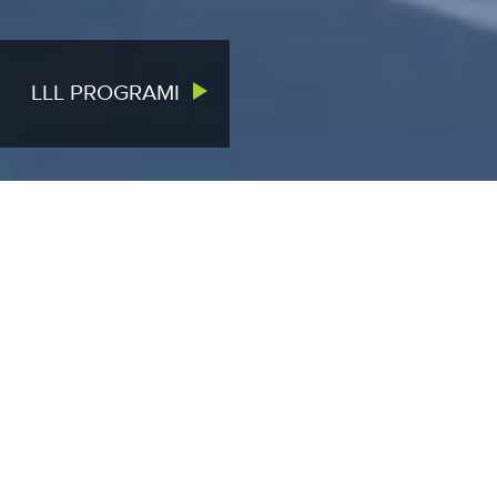
LLL PROGRAMI
VIJESTI
VIŠE
Javni oglas za prijem u radni odnos
nenastavnog osoblja
02.07.2026.
Otvoren poziv za CEFTA Research
Award 2026
22.06.2026.