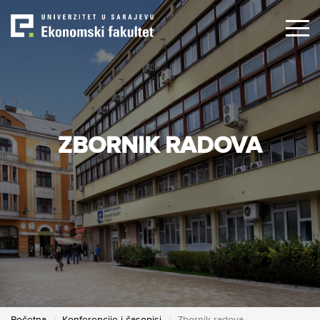
Skip
to
main
content
ZBORNIK RADOVA