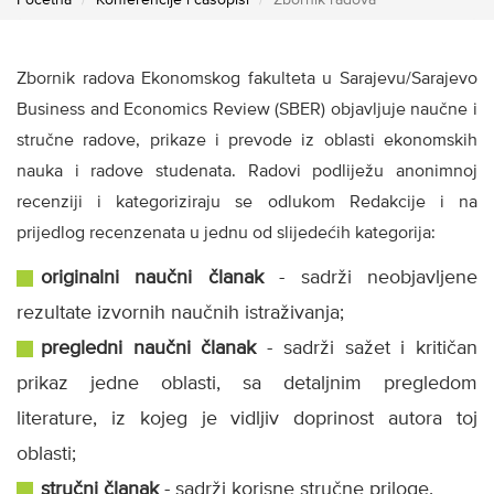
Početna
Konferencije i časopisi
Zbornik radova
Zbornik radova Ekonomskog fakulteta u Sarajevu/Sarajevo
Business and Economics Review (SBER) objavljuje naučne i
stručne radove, prikaze i prevode iz oblasti ekonomskih
nauka i radove studenata. Radovi podliježu anonimnoj
recenziji i kategoriziraju se odlukom Redakcije i na
prijedlog recenzenata u jednu od slijedećih kategorija:
originalni naučni članak
- sadrži neobjavljene
rezultate izvornih naučnih istraživanja;
pregledni naučni članak
- sadrži sažet i kritičan
prikaz jedne oblasti, sa detaljnim pregledom
literature, iz kojeg je vidljiv doprinost autora toj
oblasti;
stručni članak
- sadrži korisne stručne priloge.