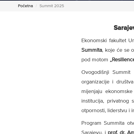
Početna
Summit 2025
Saraje
Ekonomski fakultet U
Summita
, koje će se 
pod motom
„Resilienc
Ovogodišnji Summit 
organizacije i društva
mijenjaju ekonomske 
institucija, privatno
otpornosti, liderstvu 
Program Summita otv
Sarajevu, i
prof. dr. Am