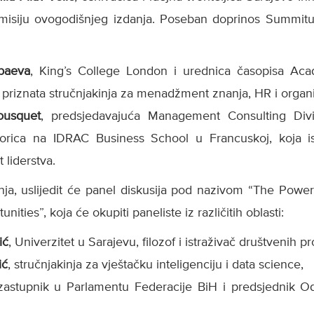
 i misiju ovogodišnjeg izdanja. Poseban doprinos Summ
nbaeva
, King’s College London i urednica časopisa A
riznata stručnjakinja za menadžment znanja, HR i organi
ousquet
, predsjedavajuća Management Consulting Div
rica na IDRAC Business School u Francuskoj, koja ist
 liderstva.
ja, uslijedit će panel diskusija pod nazivom “The Power 
ities”, koja će okupiti paneliste iz različitih oblasti:
ić
, Univerzitet u Sarajevu, filozof i istraživač društvenih p
ić
, stručnjakinja za vještačku inteligenciju i data science,
 zastupnik u Parlamentu Federacije BiH i predsjednik 