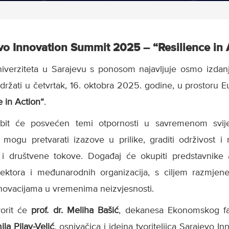
vo Innovation Summit 2025 – “Resilience in 
niverziteta u Sarajevu s ponosom najavljuje osmo izda
održati u četvrtak, 16. oktobra 2025. godine, u prostoru
e in Action“
.
bit će posvećen temi otpornosti u savremenom svije
 mogu pretvarati izazove u prilike, graditi održivost i r
i društvene tokove. Događaj će okupiti predstavnike
g sektora i međunarodnih organizacija, s ciljem razmjen
i inovacijama u vremenima neizvjesnosti.
orit će
prof. dr. Meliha Bašić
, dekanesa Ekonomskog fak
ila Pilav-Velić
, osnivačica i idejna tvoriteljica Sarajevo 