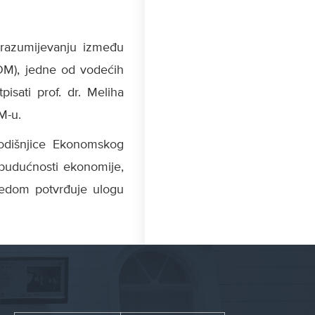
razumijevanju između
OM), jedne od vodećih
sati prof. dr. Meliha
M-u.
godišnjice Ekonomskog
o budućnosti ekonomije,
redom potvrđuje ulogu