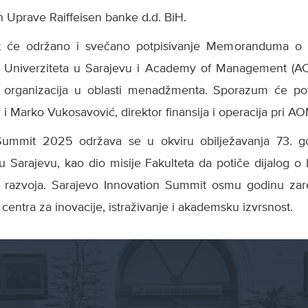
an Uprave Raiffeisen banke d.d. BiH.
t će održano i svečano potpisivanje Memoranduma o 
 Univerziteta u Sarajevu i Academy of Management (A
 organizacija u oblasti menadžmenta. Sporazum će potpi
i Marko Vukosavović, direktor finansija i operacija pri AO
Summit 2025 održava se u okviru obilježavanja 73. 
 u Sarajevu, kao dio misije Fakulteta da potiče dijalog 
og razvoja. Sarajevo Innovation Summit osmu godinu za
entra za inovacije, istraživanje i akademsku izvrsnost.