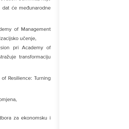
itu dat će međunarodne
cademy of Management
zacijsko učenje,
ision pri Academy of
ražuje transformaciju
of Resilience: Turning
romjena,
Odbora za ekonomsku i