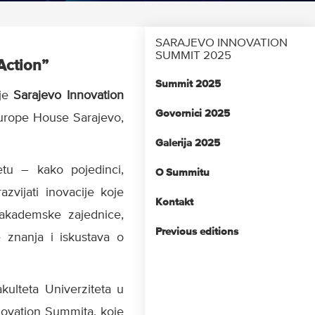
SARAJEVO INNOVATION
SUMMIT 2025
Action”
Summit 2025
nje
Sarajevo Innovation
Govornici 2025
 Europe House Sarajevo,
Galerija 2025
tu – kako pojedinci,
O Summitu
azvijati inovacije koje
Kontakt
 akademske zajednice,
Previous editions
e znanja i iskustava o
ulteta Univerziteta u
Innovation Summita, koje