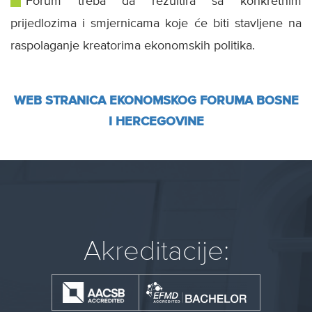
Forum treba da rezultira sa konkretnim
prijedlozima i smjernicama koje će biti stavljene na
raspolaganje kreatorima ekonomskih politika.
WEB STRANICA EKONOMSKOG FORUMA BOSNE
I HERCEGOVINE
Akreditacije: