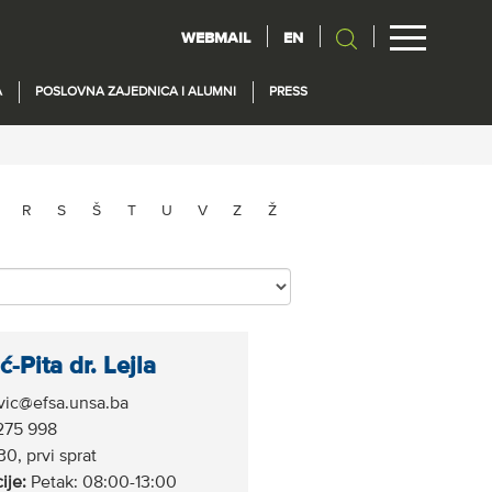
WEBMAIL
EN
A
POSLOVNA ZAJEDNICA I ALUMNI
PRESS
R
S
Š
T
U
V
Z
Ž
ć-Pita dr. Lejla
ovic@efsa.unsa.ba
275 998
0, prvi sprat
ije:
Petak: 08:00-13:00