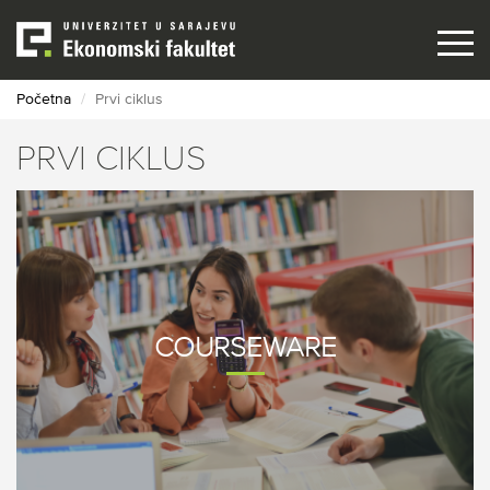
Skip
to
main
content
Početna
Prvi ciklus
PRVI CIKLUS
COURSEWARE