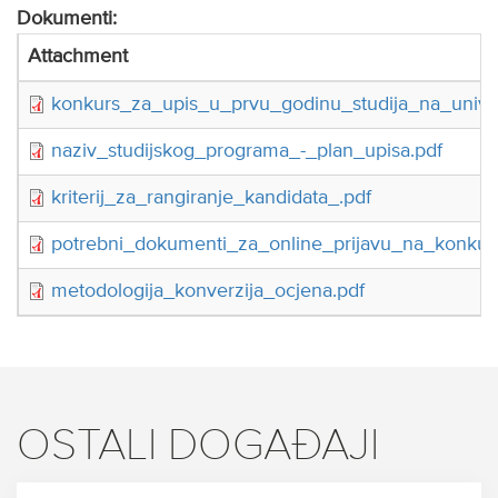
Dokumenti:
Attachment
konkurs_za_upis_u_prvu_godinu_studija_na_univ
naziv_studijskog_programa_-_plan_upisa.pdf
kriterij_za_rangiranje_kandidata_.pdf
potrebni_dokumenti_za_online_prijavu_na_konkurs
metodologija_konverzija_ocjena.pdf
OSTALI DOGAĐAJI