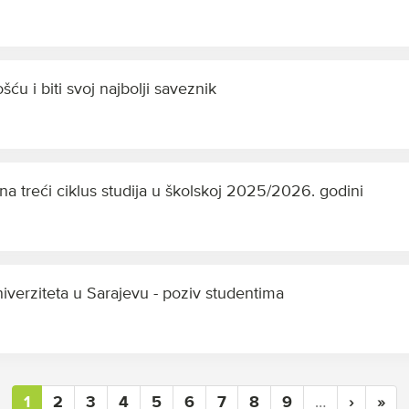
ću i biti svoj najbolji saveznik
 na treći ciklus studija u školskoj 2025/2026. godini
verziteta u Sarajevu - poziv studentima
1
2
3
4
5
6
7
8
9
…
›
»