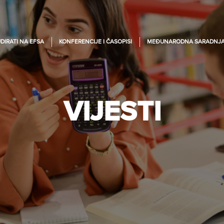
DIRATI NA EFSA
KONFERENCIJE I ČASOPISI
MEĐUNARODNA SARADNJ
VIJESTI