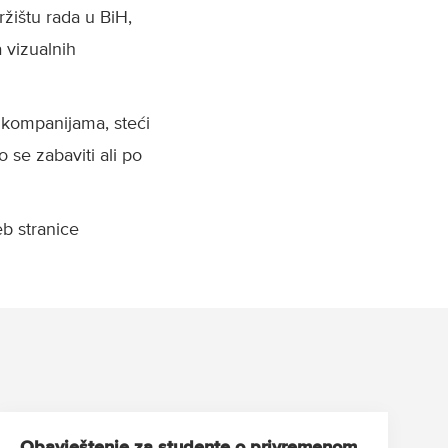
ržištu rada u BiH,
 vizualnih
i kompanijama, steći
 se zabaviti ali po
eb stranice