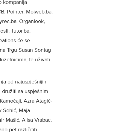
up kompanija
CB, Pointer, Mojweb.ba,
kyrec.ba, Organlook,
ti, Tutor.ba,
eations će se
, na Trgu Susan Sontag
uzetnicima, te uživati
ja od najuspješnijih
u družiti sa uspješnim
Kamočaji, Azra Atagić-
k Šehić, Maja
ir Mašić, Alisa Vrabac,
o pet različitih