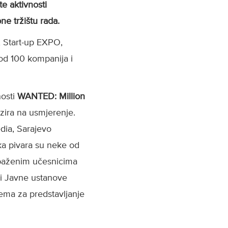
e aktivnosti
e tržištu rada.
 Start-up EXPO,
 od 100 kompanija i
nosti
WANTED: Million
zira na usmjerenje.
dia, Sarajevo
a pivara su neke od
zapaženim učesnicima
ji Javne ustanove
rema za predstavljanje