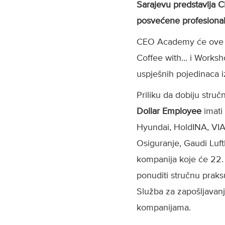
Sarajevu predstavlja C
posvećene profesionaln
CEO Academy će ove g
Coffee with... i Works
uspješnih pojedinaca iz
Priliku da dobiju struč
Dollar Employee
imati
Hyundai, HoldINA, VIA 
Osiguranje, Gaudi Luf
kompanija koje će 22. 
ponuditi stručnu praks
Služba za zapošljavanj
kompanijama.