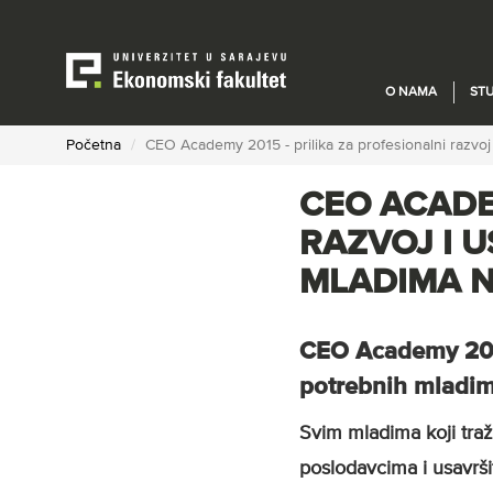
Skip
to
main
content
O NAMA
STU
Početna
CEO Academy 2015 - prilika za profesionalni razvoj 
CEO ACADEM
RAZVOJ I 
MLADIMA N
CEO Academy 2015 
potrebnih mladim
Svim mladima koji traž
poslodavcima i usavršit