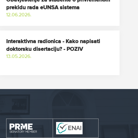
Obavještenje za studente o privremenom
prekidu rada eUNSA sistema
12.06.2026.
Interaktivna radionica - Kako napisati
doktorsku disertaciju? - POZIV
13.05.2026.