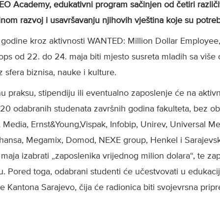
EO Academy, edukativni program sačinjen od četiri različit
om razvoj i usavršavanju njihovih vještina koje su potrebn
odine kroz aktivnosti WANTED: Million Dollar Employee,
hops od 22. do 24. maja biti mjesto susreta mladih sa više
 sfera biznisa, nauke i kulture.
nu praksu, stipendiju ili eventualno zaposlenje će na aktiv
 20 odabranih studenata završnih godina fakulteta, bez ob
Media, Ernst&Young,Vispak, Infobip, Unirev, Universal Me
thansa, Megamix, Domod, NEXE group, Henkel i Sarajevsk
maja izabrati „zaposlenika vrijednog milion dolara“, te 
u. Pored toga, odabrani studenti će učestvovati u edukaci
e Kantona Sarajevo, čija će radionica biti svojevrsna prip