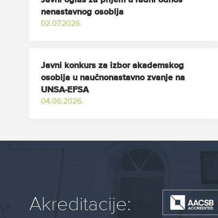
Javni oglas za prijem u radni odnos
nenastavnog osoblja
02.07.2026.
Javni konkurs za izbor akademskog
osoblja u naučnonastavno zvanje na
UNSA-EFSA
04.06.2026.
Akreditacije: