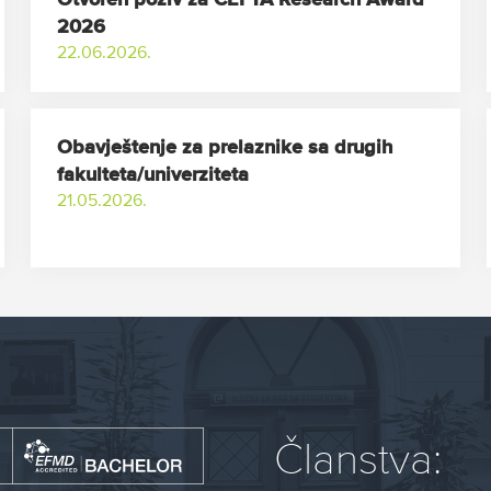
Otvoren poziv za CEFTA Research Award
2026
22.06.2026.
Obavještenje za prelaznike sa drugih
fakulteta/univerziteta
21.05.2026.
Članstva: