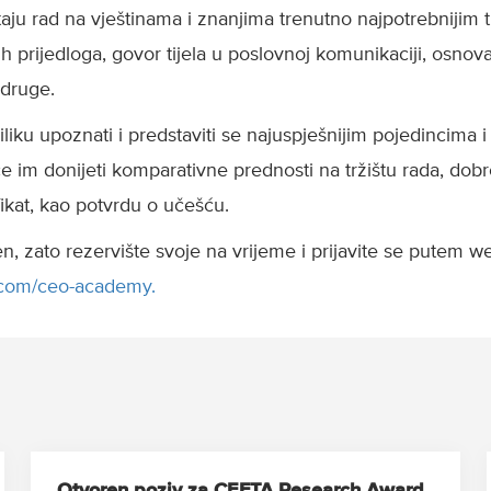
aju rad na vještinama i znanjima trenutno najpotrebnijim t
h prijedloga, govor tijela u poslovnoj komunikaciji, osnova
 druge.
iliku upoznati i predstaviti se najuspješnijim pojedincima 
ce im donijeti komparativne prednosti na tržištu rada, dobro
ifikat, kao potvrdu o učešću.
n, zato rezervište svoje na vrijeme i prijavite se putem w
.com/ceo-academy.