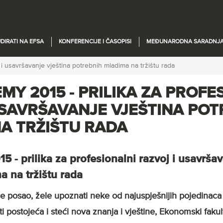
DIRATI NA EFSA
KONFERENCIJE I ČASOPISI
MEĐUNARODNA SARADNJ
i usavršavanje vještina potrebnih mladima na tržištu rada
Y 2015 - PRILIKA ZA PROFE
USAVRŠAVANJE VJEŠTINA POT
A TRŽIŠTU RADA
- prilika za profesionalni razvoj i usavršav
a na tržištu rada
e posao, žele upoznati neke od najuspješnijih pojedinaca 
i postojeća i steći nova znanja i vještine, Ekonomski fakul