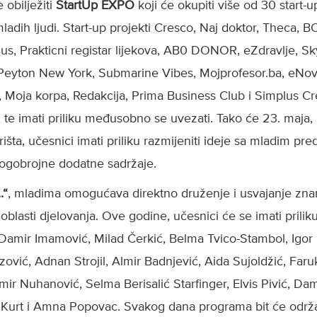
obilježiti
StartUp EXPO
koji će okupiti više od 30 start-
ladih ljudi. Start-up projekti Cresco, Naj doktor, Theca, B
lus, Prakticni registar lijekova, AB0 DONOR, eZdravlje, S
Peyton New York, Submarine Vibes, Mojprofesor.ba, eNovos
, Moja korpa, Redakcija, Prima Business Club i Simplus Cr
, te imati priliku međusobno se uvezati. Tako će 23. maja
ta, učesnici imati priliku razmijeniti ideje sa mladim pred
ogobrojne dodatne sadržaje.
.“
, mladima omogućava direktno druženje i usvajanje znan
h oblasti djelovanja. Ove godine, učesnici će se imati prilik
Damir Imamović, Milad Čerkić, Belma Tvico-Stambol, Igor 
zović, Adnan Strojil, Almir Badnjević, Aida Sujoldžić, Faru
mir Nuhanović, Selma Berisalić Starfinger, Elvis Pivić, Dam
 Kurt i Amna Popovac. Svakog dana programa bit će održan