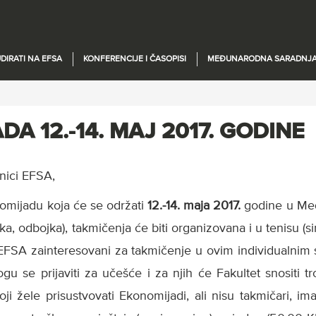
DIRATI NA EFSA
KONFERENCIJE I ČASOPISI
MEĐUNARODNA SARADNJ
A 12.-14. MAJ 2017. GODINE
enici EFSA,
mijadu koja će se održati
12.-14. maja 2017.
godine u Međ
ka, odbojka), takmičenja će biti organizovana i u tenisu (s
 EFSA zainteresovani za takmičenje u ovim individualnim 
gu se prijaviti za učešće i za njih će Fakultet snositi t
oji žele prisustvovati Ekonomijadi, ali nisu takmičari, 