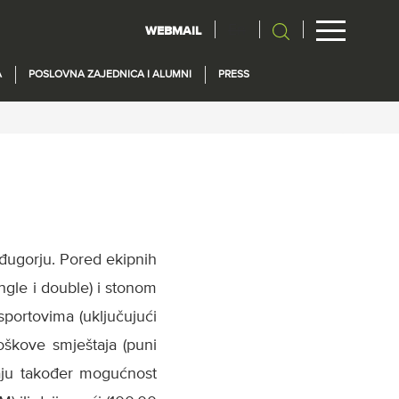
En
WEBMAIL
A
POSLOVNA ZAJEDNICA I ALUMNI
PRESS
ugorju. Pored ekipnih
ingle i double) i stonom
sportovima (uključujući
roškove smještaja (puni
imaju također mogućnost