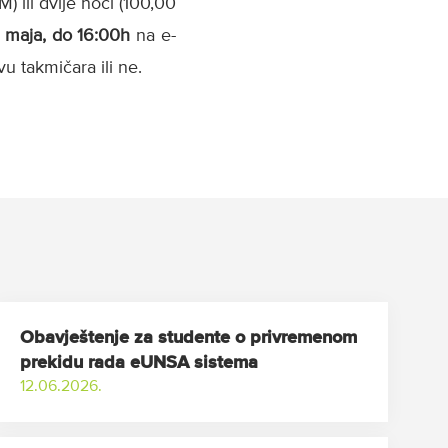
) ili dvije noći (100,00
 maja, do 16:00h
na e-
vu takmičara ili ne.
Obavještenje za studente o privremenom
prekidu rada eUNSA sistema
12.06.2026.