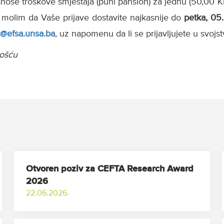
snose troškove smještaja (puni pansion) za jednu (50,00 KM
 molim da Vaše prijave dostavite najkasnije do
petka, 05.
c@efsa.unsa.ba
, uz napomenu da li se prijavljujete u svojst
nošću
Otvoren poziv za CEFTA Research Award
2026
22.06.2026.