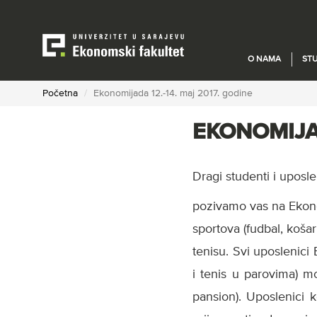
Skip
to
main
content
O NAMA
STU
Početna
Ekonomijada 12.-14. maj 2017. godine
EKONOMIJAD
Dragi studenti i uposl
pozivamo vas na Ekono
sportova (fudbal, košar
tenisu. Svi uposlenici
i tenis u parovima) mo
pansion). Uposlenici k