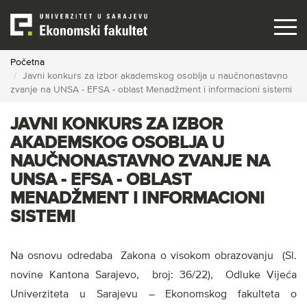
Skip
to
main
content
Početna
Javni konkurs za izbor akademskog osoblja u naučnonastavno
zvanje na UNSA - EFSA - oblast Menadžment i informacioni sistemi
JAVNI KONKURS ZA IZBOR
AKADEMSKOG OSOBLJA U
NAUČNONASTAVNO ZVANJE NA
UNSA - EFSA - OBLAST
MENADŽMENT I INFORMACIONI
SISTEMI
Na osnovu odredaba Zakona o visokom obrazovanju (Sl.
novine Kantona Sarajevo, broj: 36/22), Odluke Vijeća
Univerziteta u Sarajevu – Ekonomskog fakulteta o