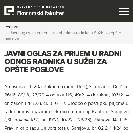
Skip
to
main
content
Početna
Javni oglas za prijem u radni odnos radnika u Sužbi za opšte
poslove
JAVNI OGLAS ZA PRIJEM U RADNI
ODNOS RADNIKA U SUŽBI ZA
OPŠTE POSLOVE
Na osnovu čl. 20a. Zakona o radu FBiH („Sl. novine FBiH“ br.
26/16, 89/18, 23/20 – odluka US, 49/21 – dr.zakon, 103/21 –
dr. zakon i 44/22), čl. 3, 6. i 7. Uredbe o postupku prijema u
radni odnos u javnom sektoru na teritoriji Kantona Sarajevo
(„Sl. novine KS“, br. 19/21, 10/22 i 28/23), članova 14. i 15.
Pravilnika o radu Univerziteta u Sarajevu, br. 02-2-4-1/24 od