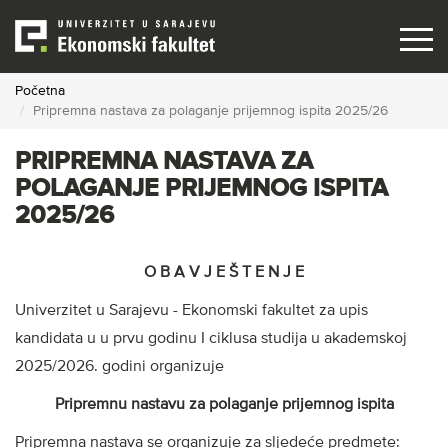
Skip
to
main
content
Početna
Pripremna nastava za polaganje prijemnog ispita 2025/26
PRIPREMNA NASTAVA ZA
POLAGANJE PRIJEMNOG ISPITA
2025/26
O B A V J E Š T E N J E
Univerzitet u Sarajevu - Ekonomski fakultet za upis
kandidata u u prvu godinu I ciklusa studija u akademskoj
2025/2026. godini organizuje
Pripremnu nastavu za polaganje prijemnog ispita
Pripremna nastava se organizuje za sljedeće predmete: