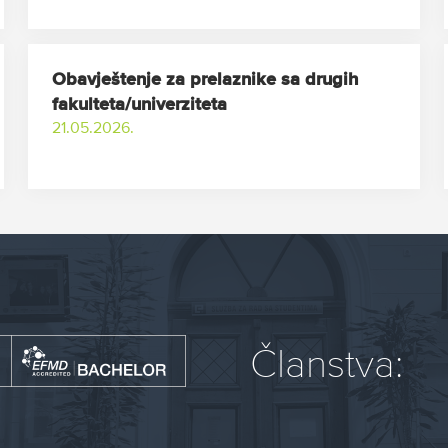
Obavještenje za prelaznike sa drugih
fakulteta/univerziteta
21.05.2026.
Članstva: