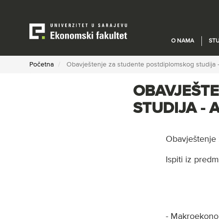
Skip
to
main
content
O NAMA
STU
Početna
Obavještenje za studente postdiplomskog studija -
OBAVJEŠTE
STUDIJA -
Obavještenje 
Ispiti iz predm
- Makroekono