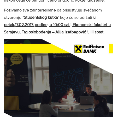
nakon čega će biti upriličeno prigodno koktel druženje.
Pozivamo sve zainteresirane da prisustvuju svečanom
otvorenju "
Studentskog kutka
" koje će se održati
u
petak,17.02.2017. godine, u 10:00 sati, Ekonomski fakultet u
Sarajevu, Trg oslobođenja – Alija Izetbegović 1, III sprat.