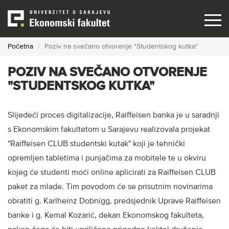
Skip
to
main
content
Početna
Poziv na svečano otvorenje "Studentskog kutka"
POZIV NA SVEČANO OTVORENJE
"STUDENTSKOG KUTKA"
Slijedeći proces digitalizacije, Raiffeisen banka je u saradnji
s Ekonomskim fakultetom u Sarajevu realizovala projekat
"Raiffeisen CLUB studentski kutak" koji je tehnički
opremljen tabletima i punjačima za mobitele te u okviru
kojeg će studenti moći online aplicirati za Raiffeisen CLUB
paket za mlade. Tim povodom će se prisutnim novinarima
obratiti g. Karlheinz Dobnigg, predsjednik Uprave Raiffeisen
banke i g. Kemal Kozarić, dekan Ekonomskog fakulteta,