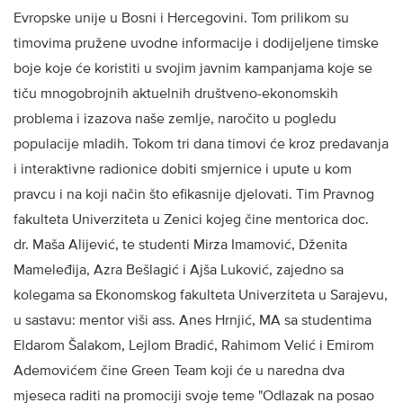
Evropske unije u Bosni i Hercegovini. Tom prilikom su
timovima pružene uvodne informacije i dodijeljene timske
boje koje će koristiti u svojim javnim kampanjama koje se
tiču mnogobrojnih aktuelnih društveno-ekonomskih
problema i izazova naše zemlje, naročito u pogledu
populacije mladih. Tokom tri dana timovi će kroz predavanja
i interaktivne radionice dobiti smjernice i upute u kom
pravcu i na koji način što efikasnije djelovati. Tim Pravnog
fakulteta Univerziteta u Zenici kojeg čine mentorica doc.
dr. Maša Alijević, te studenti Mirza Imamović, Dženita
Mameleđija, Azra Bešlagić i Ajša Luković, zajedno sa
kolegama sa Ekonomskog fakulteta Univerziteta u Sarajevu,
u sastavu: mentor viši ass. Anes Hrnjić, MA sa studentima
Eldarom Šalakom, Lejlom Bradić, Rahimom Velić i Emirom
Ademovićem čine Green Team koji će u naredna dva
mjeseca raditi na promociji svoje teme "Odlazak na posao