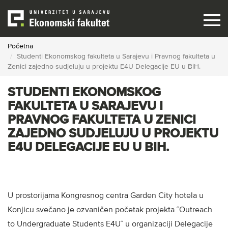
Skip
to
main
content
Početna
Studenti Ekonomskog fakulteta u Sarajevu i Pravnog fakulteta u
Zenici zajedno sudjeluju u projektu E4U Delegacije EU u BiH.
STUDENTI EKONOMSKOG
FAKULTETA U SARAJEVU I
PRAVNOG FAKULTETA U ZENICI
ZAJEDNO SUDJELUJU U PROJEKTU
E4U DELEGACIJE EU U BIH.
U prostorijama Kongresnog centra Garden City hotela u
Konjicu svečano je ozvaničen početak projekta ˝Outreach
to Undergraduate Students E4U˝ u organizaciji Delegacije