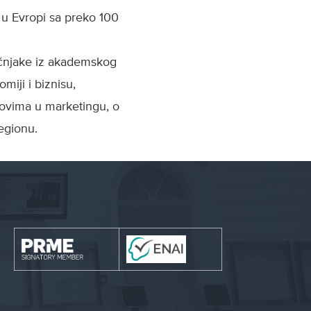
 u Evropi sa preko 100
učnjake iz akademskog
miji i biznisu,
dovima u marketingu, o
egionu.