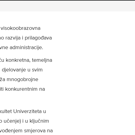
e visokoobrazovna
o razvija i prilagođava
vne administracije.
eču konkretna, temeljna
 i djelovanje u svim
ruža mnogobrojne
niti konkurentnim na
ltet Univerziteta u
no učenje) i u ključnim
e uvođenjem smjerova na