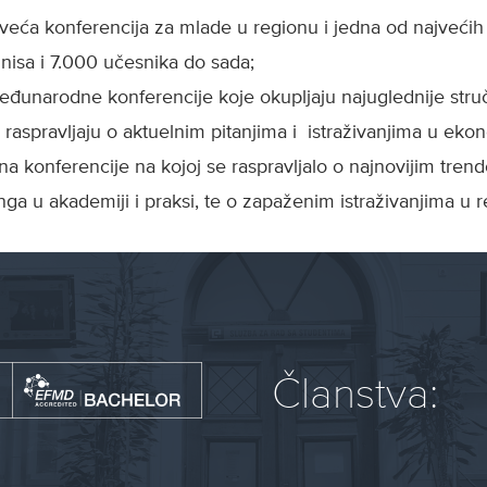
veća konferencija za mlade u regionu i jedna od najvećih
znisa i 7.000 učesnika do sada;
đunarodne konferencije koje okupljaju najuglednije str
i raspravljaju o aktuelnim pitanjima i istraživanjima u ekono
 konferencije na kojoj se raspravljalo o najnovijim tren
ga u akademiji i praksi, te o zapaženim istraživanjima u r
Članstva: