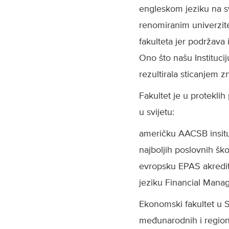
engleskom jeziku na sv
renomiranim univerzite
fakulteta jer podržava 
Ono što našu Institucij
rezultirala sticanjem z
Fakultet je u protekli
u svijetu:
američku AACSB insituc
najboljih poslovnih ško
evropsku EPAS akredita
jeziku Financial Man
Ekonomski fakultet u S
međunarodnih i regiona