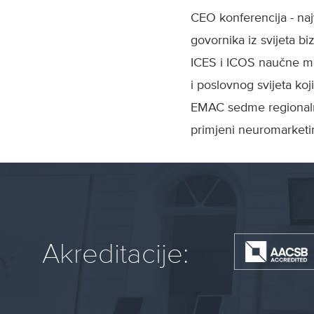
CEO konferencija - naj
govornika iz svijeta bi
ICES i ICOS naučne me
i poslovnog svijeta koj
EMAC sedme regionalna
primjeni neuromarketin
Akreditacije: