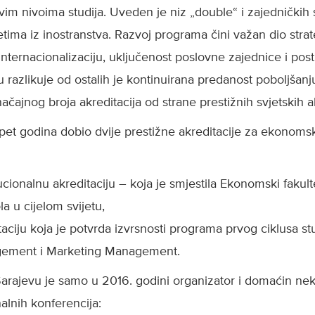
im nivoima studija. Uveden je niz „double“ i zajedničkih 
tima iz inostranstva. Razvoj programa čini važan dio str
internacionalizaciju, uključenost poslovne zajednice i posti
u razlikuje od ostalih je kontinuirana predanost poboljšanju
načajnog broja akreditacija od strane prestižnih svjetskih a
h pet godina dobio dvije prestižne akreditacije za ekonoms
ionalnu akreditaciju – koja je smjestila Ekonomski fakul
la u cijelom svijetu,
ciju koja je potvrda izvrsnosti programa prvog ciklusa s
agement i Marketing Management.
arajevu je samo u 2016. godini organizator i domaćin nek
lnih konferencija: