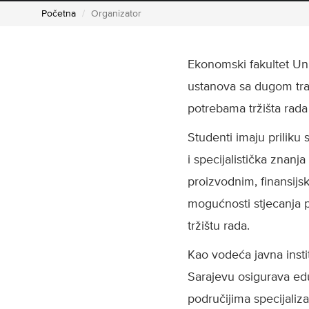
Početna
Organizator
Ekonomski fakultet Un
ustanova sa dugom trad
potrebama tržišta rada
Studenti imaju priliku
i specijalistička znanj
proizvodnim, finansijs
mogućnosti stjecanja p
tržištu rada.
Kao vodeća javna inst
Sarajevu osigurava eduka
područijima specijaliz