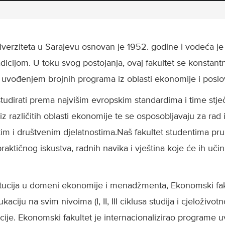
iverziteta u Sarajevu osnovan je 1952. godine i vodeća j
icijom. U toku svog postojanja, ovaj fakultet se konstantn
 uvođenjem brojnih programa iz oblasti ekonomije i poslo
 studirati prema najvišim evropskim standardima i time stj
a iz različitih oblasti ekonomije te se osposobljavaju za rad
kim i društvenim djelatnostima.Naš fakultet studentima p
raktičnog iskustva, radnih navika i vještina koje će ih uči
itucija u domeni ekonomije i menadžmenta, Ekonomski faku
ciju na svim nivoima (I, II, III ciklusa studija i cjeloživot
acije. Ekonomski fakultet je internacionalizirao program