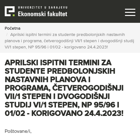
Skip
to
main
content
Početna
Aprilski ispitni termini za studente predbolonjskih nastavnih
planova i programa, četverogodišnji VII/1 stepen i dvogodišnji studij
VI/1 stepen, NP 95/96 i 01/02 - korigovano 24.4.2023!
APRILSKI ISPITNI TERMINI ZA
STUDENTE PREDBOLONJSKIH
NASTAVNIH PLANOVA I
PROGRAMA, ČETVEROGODIŠNJI
VII/1 STEPEN I DVOGODIŠNJI
STUDIJ VI/1 STEPEN, NP 95/96 I
01/02 - KORIGOVANO 24.4.2023!
Poštovane/i,