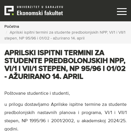
Skip
to
main
content
Početna
Aprilski ispitni termini za studente predbolonjskih NPP, VI/1 i VII/1
stepen, NP 95/96 i 01/02 - ažurirano 14. april
APRILSKI ISPITNI TERMINI ZA
STUDENTE PREDBOLONJSKIH NPP,
VI/1 I VII/1 STEPEN, NP 95/96 I 01/02
- AŽURIRANO 14. APRIL
Poštovane studentice i studenti,
u prilogu dostavljamo Aprilske ispitne termine za studente
predbolonjskih nastavnih planova i programa, VI/1 i VII/1
stepen, NP 1995/96 i 2001/2002, u akademskoj 2024/25.
godini.