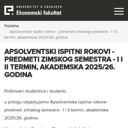
Skip
to
main
content
Početna
Apsolventski ispitni rokovi - predmeti zimskog semestra - I i II
termin, akademska 2025/26. godina
APSOLVENTSKI ISPITNI ROKOVI -
PREDMETI ZIMSKOG SEMESTRA - I I
II TERMIN, AKADEMSKA 2025/26.
GODINA
Poštovani studentice i studenti,
u prilogu objavljujemo Apsolventske ispitne rokove -
predmeti zimskog semestra - I i II termin, akademske
2025/26. godine.