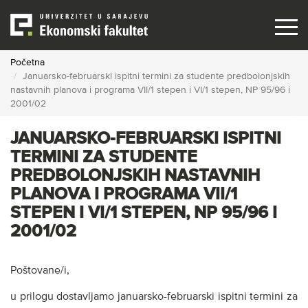
Skip
to
main
content
Početna
Januarsko-februarski ispitni termini za studente predbolonjskih
nastavnih planova i programa VII/1 stepen i VI/1 stepen, NP 95/96 i
2001/02
JANUARSKO-FEBRUARSKI ISPITNI
TERMINI ZA STUDENTE
PREDBOLONJSKIH NASTAVNIH
PLANOVA I PROGRAMA VII/1
STEPEN I VI/1 STEPEN, NP 95/96 I
2001/02
Poštovane/i,
u prilogu dostavljamo januarsko-februarski ispitni termini za