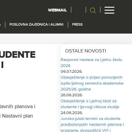
En
WEBMAIL
A
POSLOVNA ZAJEDNICA I ALUMNI
PRESS
OSTALE NOVOSTI
TUDENTE
Raspored nastave za Ljetnu školu
I
2026
06.07.2026.
Obavještenje o prijavi ponovljenih
ispita ljetnog semestra akademske
2025/26. godine
26.06.2026.
Obavještenje o Ljetnoj školi za
tavnih planova i
studente I (prvog) ciklusa studija
24.06.2026.
i Nastavni plan
Junsko-julski termini za studente
predbolonjskih nastavnih planova i
programa, dvogodišnji VI/1 i