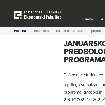
Skip
to
main
content
O NAMA
STU
Početna
Januarsko-februarski termini za studente predbolonj
JANUARSKO
PREDBOLON
PROGRAMA, 
Poštovane studentice i
u prilogu se nalaze Ja
programa, dvogodišnji 
2001/2002, šk. 2025/