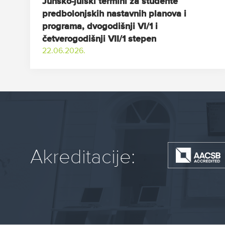
Junsko-julski termini za studente
predbolonjskih nastavnih planova i
programa, dvogodišnji VI/1 i
četverogodišnji VII/1 stepen
22.06.2026.
Akreditacije: