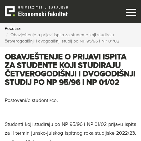
Skip
to
main
content
Početna
Obavještenje o prijavi ispita za studente koji studiraju
četverogodišnji i dvogodišnji studij po NP 95/96 i NP 01/02
OBAVJEŠTENJE O PRIJAVI ISPITA
ZA STUDENTE KOJI STUDIRAJU
ČETVEROGODIŠNJI I DVOGODIŠNJI
STUDIJ PO NP 95/96 I NP 01/02
Poštovani/e studenti/ce,
Studenti koji studiraju po NP 95/96 i NP 01/02 prijavu ispita
za II termin junsko-julskog ispitnog roka studijske 2022/23.