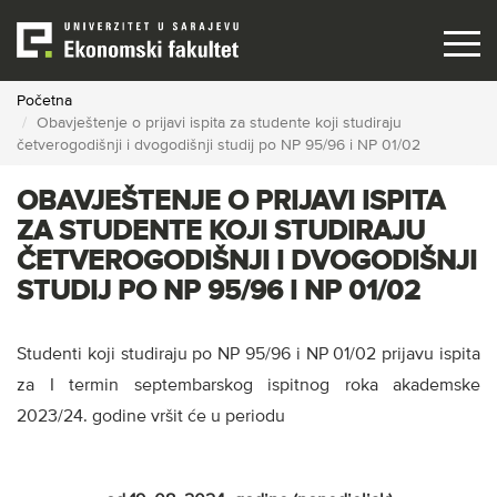
Skip
to
main
content
Početna
Obavještenje o prijavi ispita za studente koji studiraju
četverogodišnji i dvogodišnji studij po NP 95/96 i NP 01/02
OBAVJEŠTENJE O PRIJAVI ISPITA
ZA STUDENTE KOJI STUDIRAJU
ČETVEROGODIŠNJI I DVOGODIŠNJI
STUDIJ PO NP 95/96 I NP 01/02
Studenti koji studiraju po NP 95/96 i NP 01/02 prijavu ispita
za I termin septembarskog ispitnog roka akademske
2023/24. godine vršit će u periodu