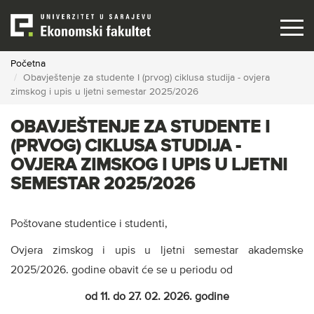
Skip
to
main
content
Početna
Obavještenje za studente I (prvog) ciklusa studija - ovjera
zimskog i upis u ljetni semestar 2025/2026
OBAVJEŠTENJE ZA STUDENTE I
(PRVOG) CIKLUSA STUDIJA -
OVJERA ZIMSKOG I UPIS U LJETNI
SEMESTAR 2025/2026
Poštovane studentice i studenti,
Ovjera zimskog i upis u ljetni semestar akademske
2025/2026. godine obavit će se u periodu od
od 11. do 27. 02. 2026. godine