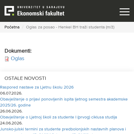
Skip
to
main
content
Početna
Oglas za posao - Henkel BH traži studenta (m/ž)
Dokumenti:
Oglas
OSTALE NOVOSTI
Raspored nastave za Ljetnu školu 2026
06.07.2026.
Obavještenje o prijavi ponovljenih ispita ljetnog semestra akademske
2025/26. godine
26.06.2026.
Obavještenje o Ljetnoj školi za studente I (prvog) ciklusa studija
24.06.2026.
Junsko-julski termini za studente predbolonjskih nastavnih planova i