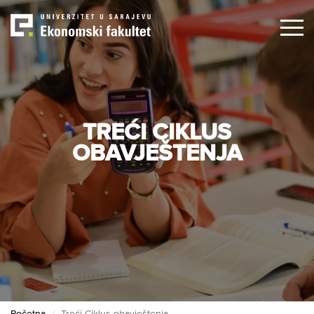
Skip
to
main
content
TREĆI CIKLUS
OBAVJEŠTENJA