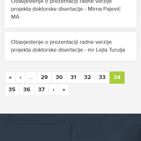
Obavjestenje o prezentaciji radne verzije
projekta doktorske disertacije - Mirna Pajević
MA
Obavjestenje o prezentaciji radne verzije
projekta doktorske disertacije - mr Lejla Turulja
«
‹
…
29
30
31
32
33
34
35
36
37
›
»