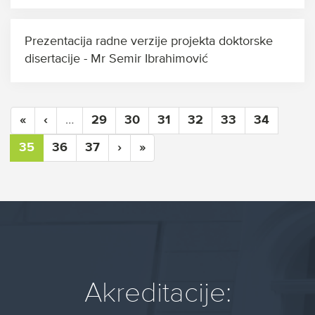
Prezentacija radne verzije projekta doktorske
disertacije - Mr Semir Ibrahimović
«
‹
…
29
30
31
32
33
34
35
36
37
›
»
Akreditacije: