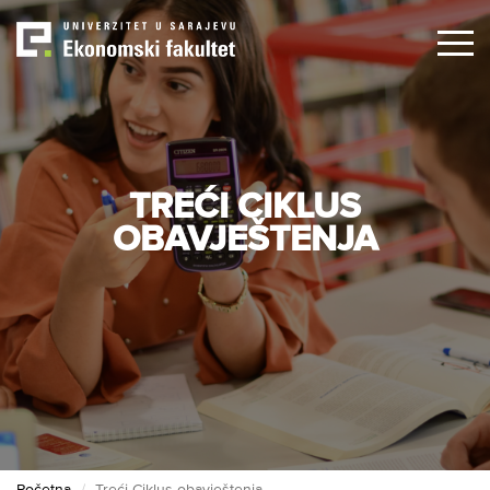
Skip
to
main
content
TREĆI CIKLUS
OBAVJEŠTENJA