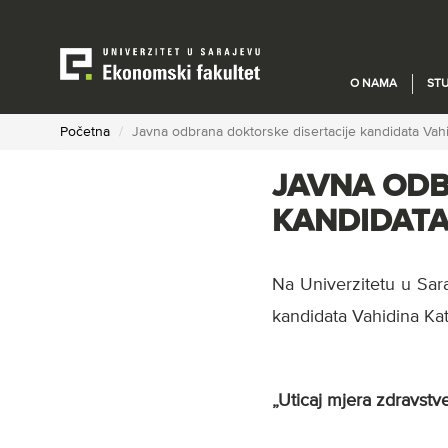
Skip
to
main
content
O NAMA
STU
Početna
Javna odbrana doktorske disertacije kandidata Vah
JAVNA ODB
KANDIDATA
Na Univerzitetu u Sar
kandidata Vahidina Ka
„Uticaj mjera zdravstv