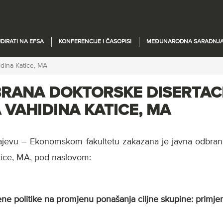
DIRATI NA EFSA
KONFERENCIJE I ČASOPISI
MEĐUNARODNA SARADNJ
idina Katice, MA
RANA DOKTORSKE DISERTAC
 VAHIDINA KATICE, MA
ajevu – Ekonomskom fakultetu zakazana je javna odbrana
tice, MA, pod naslovom:
ene politike na promjenu ponašanja ciljne skupine: primj