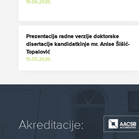
19.06.2026.
Prezentacija radne verzije doktorske
disertacije kandidatkinje mr. Anise Šišić-
Topalović
15.05.2026.
Akreditacije: