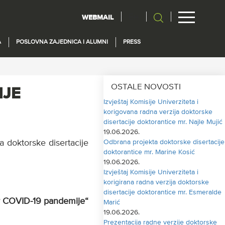
En
WEBMAIL
A
POSLOVNA ZAJEDNICA I ALUMNI
PRESS
OSTALE NOVOSTI
IJE
Izvještaj Komisije Univerziteta i
korigovana radna verzija doktorske
disertacije doktorantice mr. Najle Mujić
19.06.2026.
 doktorske disertacije
Odbrana projekta doktorske disertacije
doktorantice mr. Marine Kosić
19.06.2026.
Izvještaj Komisije Univerziteta i
korigirana radna verzija doktorske
disertacije doktorantice mr. Esmeralde
er COVID-19 pandemije“
Marić
19.06.2026.
Prezentacija radne verzije doktorske