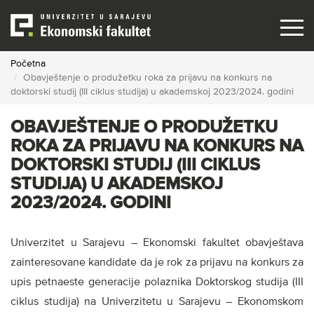
Skip
to
main
content
Početna
Obavještenje o produžetku roka za prijavu na konkurs na
doktorski studij (III ciklus studija) u akademskoj 2023/2024. godini
OBAVJEŠTENJE O PRODUŽETKU
ROKA ZA PRIJAVU NA KONKURS NA
DOKTORSKI STUDIJ (III CIKLUS
STUDIJA) U AKADEMSKOJ
2023/2024. GODINI
Univerzitet u Sarajevu – Ekonomski fakultet obavještava
zainteresovane kandidate da je rok za prijavu na konkurs za
upis petnaeste generacije polaznika Doktorskog studija (III
ciklus studija) na Univerzitetu u Sarajevu – Ekonomskom