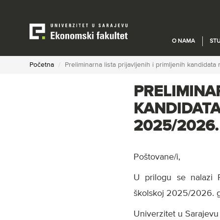
Skip
to
main
content
O NAMA
STU
Početna
Preliminarna lista prijavljenih i primljenih kandidata
PRELIMINAR
KANDIDATA
2025/2026.
Poštovane/i,
U prilogu se nalazi Pr
školskoj 2025/2026. g
Univerzitet u Sarajevu