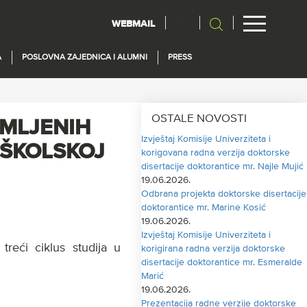
En
WEBMAIL
A
POSLOVNA ZAJEDNICA I ALUMNI
PRESS
OSTALE NOVOSTI
IMLJENIH
Izvještaj Komisije Univerziteta i
 ŠKOLSKOJ
korigovana radna verzija doktorske
disertacije doktorantice mr. Najle Mujić
19.06.2026.
Odbrana projekta doktorske disertacije
doktorantice mr. Marine Kosić
19.06.2026.
Izvještaj Komisije Univerziteta i
treći ciklus studija u
korigirana radna verzija doktorske
disertacije doktorantice mr. Esmeralde
Marić
19.06.2026.
Prezentacija radne verzije doktorske