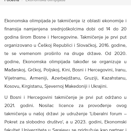
Početna
Ekonomska olimpijada
Ekonomska olimpijada je takmičenje iz oblasti ekonomije i
finansija namjenjena srednjoškolcima dobi od 14 do 20
godina širom Bosne i Hercegovine. Takmičenje je prvi put
organizovano u Češkoj Republici i Slovačkoj, 2016. godine,
te se vremenom proširilo na druge države. Od 2020.
godine, Ekonomska olimpijada također se organizuje u
Mađarskoj, Grčkoj, Poljskoj, Kini, Bosni i Hercegovini, Iranu,
Vijetnamu, Armeniji, Azerbejdžanu, Gruziji, Kazahstanu,
Kosovu, Kirgistanu, Sjevernoj Makedoniji i Ukrajini.
U Bosni i Hercegovini takmičenje je prvi put održano u
2021. godini. Nosilac licence za provođenje ovog
takmičenja u našoj državi je udruženje 'Liberalni forum –
Pokret za slobodno društvo', a u 2023. godini, Ekonomski
fakultet Univerziteta u Sarajevu se pridružuje kao partner i