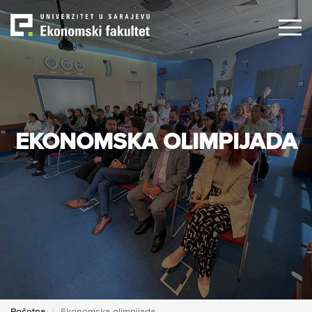
Skip
to
main
content
EKONOMSKA OLIMPIJADA