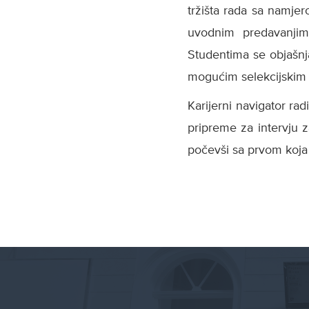
tržišta rada sa namje
uvodnim predavanjima
Studentima se objašnja
mogućim selekcijskim 
Karijerni navigator rad
pripreme za intervju 
počevši sa prvom koja 