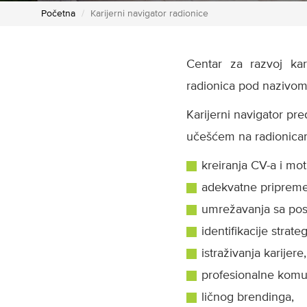
Početna
Karijerni navigator radionice
Centar za razvoj kar
radionica pod nazivom 
Karijerni navigator pr
učešćem na radionicama
kreiranja CV-a i mo
adekvatne pripreme 
umrežavanja sa po
identifikacije strate
istraživanja karijere
profesionalne komu
ličnog brendinga,