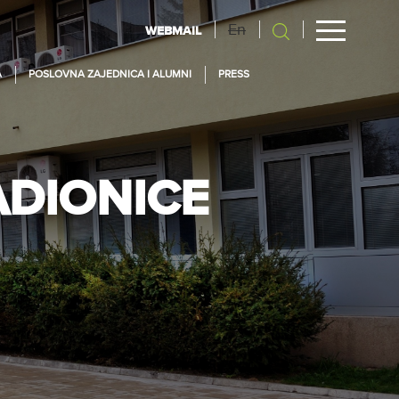
En
WEBMAIL
A
POSLOVNA ZAJEDNICA I ALUMNI
PRESS
ADIONICE