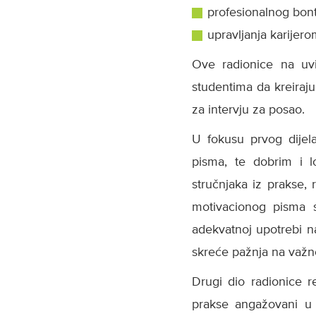
profesionalnog bon
upravljanja karijero
Ove radionice na uvi
studentima da kreiraju
za intervju za posao.
U fokusu prvog dijela
pisma, te dobrim i l
stručnjaka iz prakse,
motivacionog pisma s
adekvatnoj upotrebi n
skreće pažnja na važno
Drugi dio radionice re
prakse angažovani u 