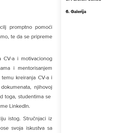
6. Galerija
 cilj promptno pomoći
ismo, te da se pripreme
ja CV-a i motivacionog
ukama i mentorisanjem
 temu kreiranja CV-a i
 dokumenata, njihovoj
ed toga, studentima se
orme LinkedIn.
u istog. Stručnjaci iz
ose svoja iskustva sa