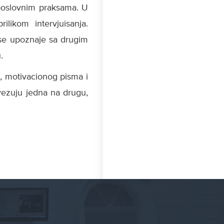
 poslovnim praksama. U
likom intervjuisanja.
h se upoznaje sa drugim
.
-a, motivacionog pisma i
vezuju jedna na drugu,