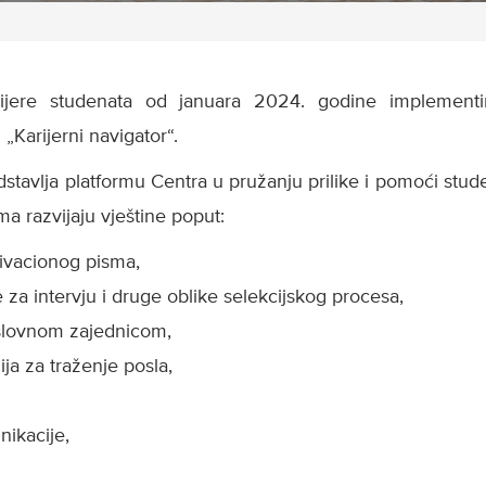
ijere studenata od januara 2024. godine implementira 
„Karijerni navigator“.
edstavlja platformu Centra u pružanju prilike i pomoći stud
 razvijaju vještine poput:
tivacionog pisma,
za intervju i druge oblike selekcijskog procesa,
slovnom zajednicom,
gija za traženje posla,
,
nikacije,