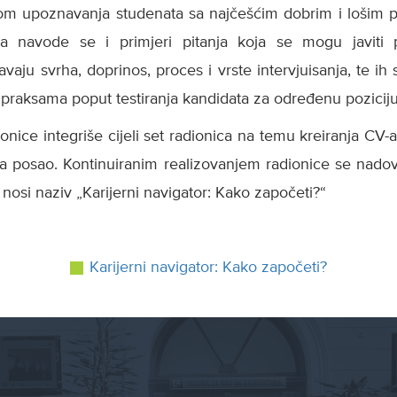
rom upoznavanja studenata sa najčešćim dobrim i lošim
 navode se i primjeri pitanja koja se mogu javiti pri
vaju svrha, doprinos, proces i vrste intervjuisanja, te i
praksama poput testiranja kandidata za određenu poziciju
ionice integriše cijeli set radionica na temu kreiranja CV
za posao. Kontinuiranim realizovanjem radionice se nado
nosi naziv „Karijerni navigator: Kako započeti?“
Karijerni navigator: Kako započeti?