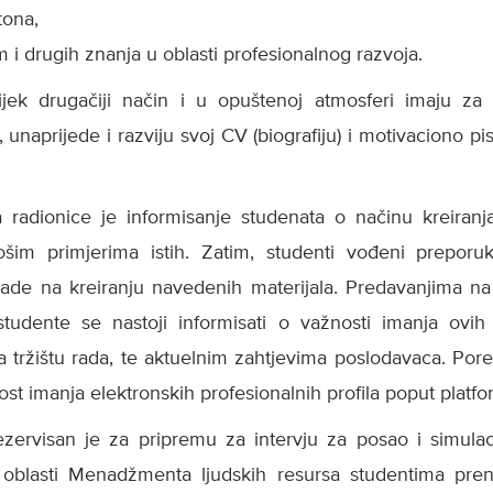
tona,
m i drugih znanja u oblasti profesionalnog razvoja.
jek drugačiji način i u opuštenoj atmosferi imaju za
, unaprijede i razviju svoj CV (biografiju) i motivaciono p
 radionice je informisanje studenata o načinu kreiran
ošim primjerima istih. Zatim, studenti vođeni prepor
 rade na kreiranju navedenih materijala. Predavanjima na
tudente se nastoji informisati o važnosti imanja ovih
a tržištu rada, te aktuelnim zahtjevima poslodavaca. Por
st imanja elektronskih profesionalnih profila poput platf
zervisan je za pripremu za intervju za posao i simulacij
oblasti Menadžmenta ljudskih resursa studentima pren