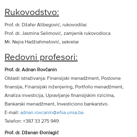
Rukovodstvo:
Prof. dr. Džafer Alibegović, rukovodilac
Prof. dr. Jasmina Selimović, zamjenik rukovodioca
Mr. Nejra Hadžiahmetović, sekretar
Redovni profesori:
Prof. dr. Adnan Rovčanin
Oblasti istraživanja: Finansijski menadžment, Poslovne
finansije, Finansijski inženjering, Portfolio menadžment,
Analiza investicija, Upravljanje finansijskim rizicima,
Bankarski menadžment, Investiciono bankarstvo.
E-mail:
adnan.rovcanin@efsa.unsa.ba
Telefon: +387 33 275 949
Prof. dr. Dženan Đonlagić