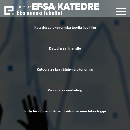
Skip
EFSA KATEDRE
to
main
content
Katedra za ekonomsku teoriju i politiku
Katedra za finansije
Katedra za kvantitativnu ekonomiju
Katedra za marketing
Katedra za menadžment i informacione tehnologije