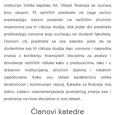
institucije tržišta kapitala itd. Oblast finansija se izučava
kroz ukupno 75 različitih predmeta od čega većinu
predstavljaju izborni predmeti na različitim stručnim
smjerovima sva tri ciklusa studija, dok jedan dio predmeta
predstavljaju osnovne koje izučavaju svi studenti fakulteta.
Osnovni cilj predmeta sa ove katedre jeste da se
studentima sva tri ciklusa studija daju osnovna i napredna
znanja o korištenju finansijskih disciplina za analize i
donošenje različitih odluka kako u preduzećima, tako i u
državnim institucijama, stručnim tijelima i lokalnim
zajednicama. Kako ovu oblast karakterizira velika
dinamičnost i kontinuirani razvoj, Katedra za finansije ima
stalnu zadaću osavremenjavanja postojećeg znanja kao i
proširenje na nove discipline iz ove oblasti.
Članovi katedre