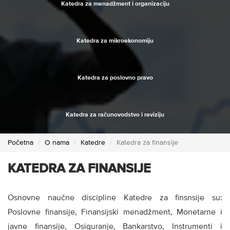
Katedra za menadžment i organizaciju
Katedra za mikroekonomiju
Katedra za poslovno pravo
Katedra za računovodstvo i reviziju
Početna
O nama
Katedre
Katedra za finansije
KATEDRA ZA FINANSIJE
Osnovne naučne discipline Katedre za finsnsije su:
Poslovne finansije, Finansijski menadžment, Monetarne i
javne finansije, Osiguranje, Bankarstvo, Instrumenti i