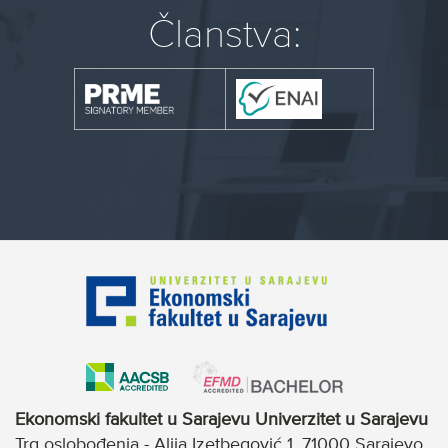
Članstva:
Ekonomski fakultet u Sarajevu Univerzitet u Sarajevu
Trg oslobođenja - Alija Izetbegović 1, 71000 Sarajevo,