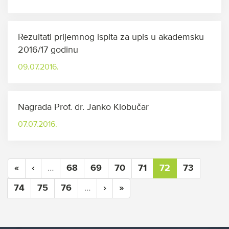
Rezultati prijemnog ispita za upis u akademsku
2016/17 godinu
09.07.2016.
Nagrada Prof. dr. Janko Klobučar
07.07.2016.
«
‹
…
68
69
70
71
72
73
74
75
76
…
›
»